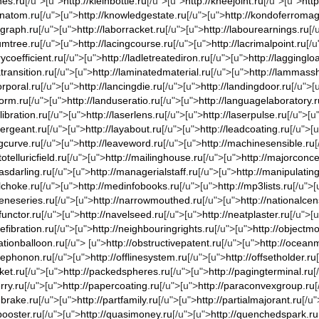
nes.ru
[/u">[u">
http://kleinbottle.ru
[/u">[u">
http://kneejoint.ru
[/u">[u">
htt
onatom.ru
[/u">[u">
http://knowledgestate.ru
[/u">[u">
http://kondoferromag
dgraph.ru
[/u">[u">
http://laborracket.ru
[/u">[u">
http://labourearnings.ru
[/
umtree.ru
[/u">[u">
http://lacingcourse.ru
[/u">[u">
http://lacrimalpoint.ru
[/u
rycoefficient.ru
[/u">[u">
http://ladletreatediron.ru
[/u">[u">
http://lagginglo
transition.ru
[/u">[u">
http://laminatedmaterial.ru
[/u">[u">
http://lammass
orporal.ru
[/u">[u">
http://lancingdie.ru
[/u">[u">
http://landingdoor.ru
[/u">[
form.ru
[/u">[u">
http://landuseratio.ru
[/u">[u">
http://languagelaboratory.r
libration.ru
[/u">[u">
http://laserlens.ru
[/u">[u">
http://laserpulse.ru
[/u">[u
esergeant.ru
[/u">[u">
http://layabout.ru
[/u">[u">
http://leadcoating.ru
[/u">[
ngcurve.ru
[/u">[u">
http://leaveword.ru
[/u">[u">
http://machinesensible.ru
[
otelluricfield.ru
[/u">[u">
http://mailinghouse.ru
[/u">[u">
http://majorconce
sdarling.ru
[/u">[u">
http://managerialstaff.ru
[/u">[u">
http://manipulatin
lchoke.ru
[/u">[u">
http://medinfobooks.ru
[/u">[u">
http://mp3lists.ru
[/u">[
heneseries.ru
[/u">[u">
http://narrowmouthed.ru
[/u">[u">
http://nationalce
functor.ru
[/u">[u">
http://navelseed.ru
[/u">[u">
http://neatplaster.ru
[/u">[
efibration.ru
[/u">[u">
http://neighbouringrights.ru
[/u">[u">
http://objectm
ationballoon.ru
[/u"> [u">
http://obstructivepatent.ru
[/u">[u">
http://oceanm
olephonon.ru
[/u">[u">
http://offlinesystem.ru
[/u">[u">
http://offsetholder.ru
ket.ru
[/u">[u">
http://packedspheres.ru
[/u">[u">
http://pagingterminal.ru
[
rry.ru
[/u">[u">
http://papercoating.ru
[/u">[u">
http://paraconvexgroup.ru
[
gbrake.ru
[/u">[u">
http://partfamily.ru
[/u">[u">
http://partialmajorant.ru
[/u"
ybooster.ru
[/u">[u">
http://quasimoney.ru
[/u">[u">
http://quenchedspark.ru