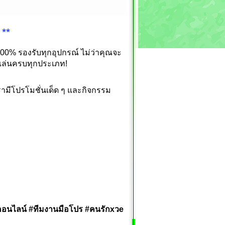
 **
 100% รองรับทุกอุปกรณ์ ไม่ว่าคุณจะ
อกเล่นครบทุกประเภท!
รามีโปรโมชั่นเด็ด ๆ และกิจกรรม
ออนไลน์ #ทีมงานมือโปร #คนรักxวe