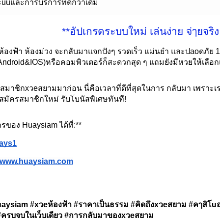
sะuuและการบริการที่ดีกว่าเดิม
**อัปเกรดระบบใหม่
เล่นง่าย จ่ๅยจริง
ดิม ห้องฟ้า ห้องม่วง จะกลับมาแจกปังๆ รวดเร็ว แม่นยำ และปaoดภัย
(Android&IOS)หรือคอมพิวเตอร์ก็สะดวกสุด ๆ แถมยังมีหวยให้เลื
มาชิกxวeสยามมาก่อน นี่คือเวลาที่ดีที่สุดในการ กลับมา เพราะเ
 สมัครสมาชิกใหม่ รับโบนัสพิเศษทันที!
รของ Huaysiam ได้ที่:**
ays1
www.huaysiam.com
ysiam #xวeห้องฟ้า #ราคาเป็นธรรม #คิดถึงxวeสยาม #คๅสิโu
ล #ครบจบในเว็บเดียว #การกลับมาของxวeสยาม