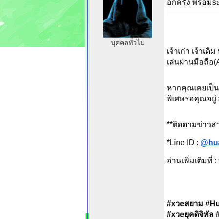
อีกครั้ง พร้อม
บุคคลทั่วไป
เจ้าเก่า เจ้าเ
เล่นผ่านมือถือ
หากคุณเคยเป็นส
พิเศษรอคุณอยู่
**ติดตามข่าวสา
*Line ID :
@hu
อ่านเพิ่มเติมที่ :
#xวeสยาม #Hua
#xวeยุคดิจิทั