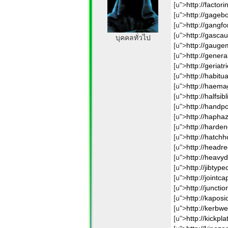
[u">
http://factori
[u">
http://gageb
[u">
http://gangf
[u">
http://gascau
บุคคลทั่วไป
[u">
http://gauge
[u">
http://genera
[u">
http://geriatr
[u">
http://habitu
[u">
http://haemag
[u">
http://halfsib
[u">
http://handp
[u">
http://hapha
[u">
http://harde
[u">
http://hatch
[u">
http://headre
[u">
http://heavyd
[u">
http://jibtyp
[u">
http://jointca
[u">
http://juncti
[u">
http://kaposi
[u">
http://kerbwe
[u">
http://kickpla