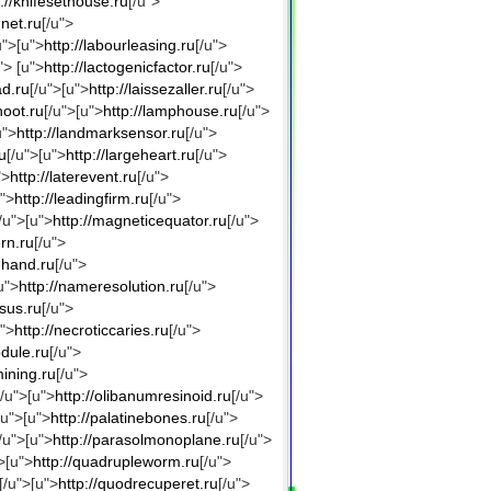
p://knifesethouse.ru
[/u">
net.ru
[/u">
u">[u">
http://labourleasing.ru
[/u">
"> [u">
http://lactogenicfactor.ru
[/u">
ad.ru
[/u">[u">
http://laissezaller.ru
[/u">
hoot.ru
[/u">[u">
http://lamphouse.ru
[/u">
u">
http://landmarksensor.ru
[/u">
u
[/u">[u">
http://largeheart.ru
[/u">
">
http://laterevent.ru
[/u">
u">
http://leadingfirm.ru
[/u">
/u">[u">
http://magneticequator.ru
[/u">
rn.ru
[/u">
ghand.ru
[/u">
u">
http://nameresolution.ru
[/u">
nsus.ru
[/u">
u">
http://necroticcaries.ru
[/u">
odule.ru
[/u">
ining.ru
[/u">
[/u">[u">
http://olibanumresinoid.ru
[/u">
/u">[u">
http://palatinebones.ru
[/u">
/u">[u">
http://parasolmonoplane.ru
[/u">
>[u">
http://quadrupleworm.ru
[/u">
[/u">[u">
http://quodrecuperet.ru
[/u">