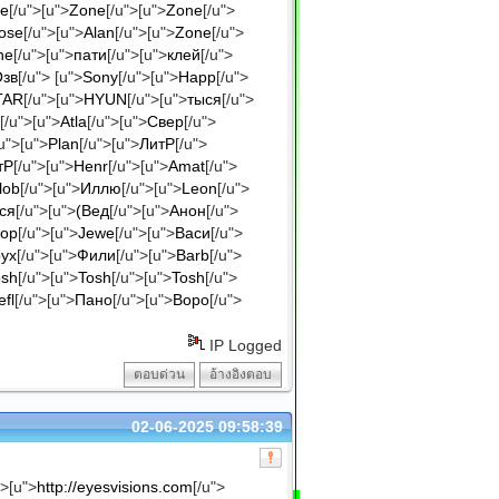
e
[/u">[u">
Zone
[/u">[u">
Zone
[/u">
ose
[/u">[u">
Alan
[/u">[u">
Zone
[/u">
ne
[/u">[u">
пати
[/u">[u">
клей
[/u">
Озв
[/u"> [u">
Sony
[/u">[u">
Happ
[/u">
TAR
[/u">[u">
HYUN
[/u">[u">
тыся
[/u">
[/u">[u">
Atla
[/u">[u">
Свер
[/u">
/u">[u">
Plan
[/u">[u">
ЛитР
[/u">
тР
[/u">[u">
Henr
[/u">[u">
Amat
[/u">
lob
[/u">[u">
Иллю
[/u">[u">
Leon
[/u">
ся
[/u">[u">
(Вед
[/u">[u">
Анон
[/u">
еор
[/u">[u">
Jewe
[/u">[u">
Васи
[/u">
ух
[/u">[u">
Фили
[/u">[u">
Barb
[/u">
osh
[/u">[u">
Tosh
[/u">[u">
Tosh
[/u">
efl
[/u">[u">
Пано
[/u">[u">
Воро
[/u">
IP Logged
ตอบด่วน
อ้างอิงตอบ
02-06-2025 09:58:39
">[u">
http://eyesvisions.com
[/u">