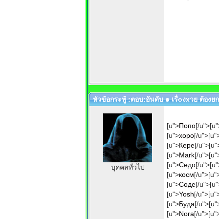
หัวข้อกระทู้ :ตอบ:อันดับ ๑ เรื่oงxวย ต้อง
[u">
Попо
[/u">[u"
[u">
хоро
[/u">[u"
[u">
Кере
[/u">[u"
[u">
Mark
[/u">[u"
[u">
Седо
[/u">[u"
บุคคลทั่วไป
[u">
косм
[/u">[u"
[u">
Соде
[/u">[u"
[u">
Yosh
[/u">[u"
[u">
Буда
[/u">[u"
[u">
Nora
[/u">[u"