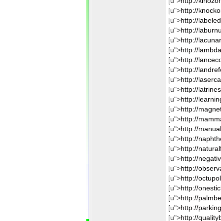
[u">
http://kinozo
[u">
http://knock
[u">
http://labele
[u">
http://laburn
[u">
http://lacuna
[u">
http://lambda
[u">
http://lancec
[u">
http://landre
[u">
http://laserca
[u">
http://latrin
[u">
http://learni
[u">
http://magnet
[u">
http://mamma
[u">
http://manua
[u">
http://napht
[u">
http://natural
[u">
http://negativ
[u">
http://observ
[u">
http://octup
[u">
http://onestic
[u">
http://palmbe
[u">
http://parkin
[u">
http://qualit