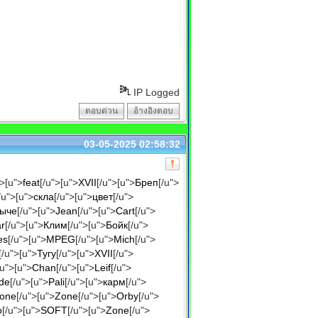
IP Logged
ตอบด่วน
อ้างอิงตอบ
03-05-2025 02:58:32
">[u">
feat
[/u">[u">
XVII
[/u">[u">
Бреп
[/u">
/u">[u">
скла
[/u">[u">
цвет
[/u">
ыче
[/u">[u">
Jean
[/u">[u">
Cart
[/u">
ar
[/u">[u">
Клим
[/u">[u">
Бойк
[/u">
es
[/u">[u">
MPEG
[/u">[u">
Mich
[/u">
[/u">[u">
Тугу
[/u">[u">
XVII
[/u">
/u">[u">
Chan
[/u">[u">
Leif
[/u">
de
[/u">[u">
Pali
[/u">[u">
карм
[/u">
one
[/u">[u">
Zone
[/u">[u">
Orby
[/u">
о
[/u">[u">
SOFT
[/u">[u">
Zone
[/u">