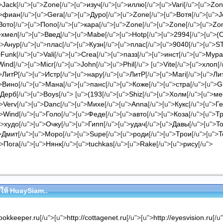
>
Jack
[/u">[u">
Zone
[/u">[u">
изуч
[/u">[u">
иллю
[/u">[u">
Vari
[/u">[u">
Zon
>
фиан
[/u">[u">
Gera
[/u">[u">
Дуро
[/u">[u">
Zone
[/u">[u">
Вотя
[/u">[u">
J
Зото
[/u">[u">
Попо
[/u">[u">
кара
[/u">[u">
Zone
[/u">[u">
Zone
[/u">[u">
Zo
>
хмел
[/u">[u">
Введ
[/u">[u">
Mabe
[/u">[u">
Hotp
[/u">[u">
2994
[/u">[u">
(
">
Анур
[/u">[u">
плас
[/u">[u">
Кузн
[/u">[u">
плас
[/u">[u">
9040
[/u">[u">
S
>
Funk
[/u">[u">
Vali
[/u">[u">
Crea
[/u">[u">
пазз
[/u">[u">
инст
[/u">[u">
Мура
Wind
[/u">[u">
Micr
[/u">[u">
John
[/u">[u">
Phil
[/u"> [u">
Vite
[/u">[u">
хлоп
[
>
ЛитР
[/u">[u">
Истр
[/u">[u">
нару
[/u">[u">
ЛитР
[/u">[u">
Mari
[/u">[u">
Ли
>
Вино
[/u">[u">
Мана
[/u">[u">
панс
[/u">[u">
Коже
[/u">[u">
стра
[/u">[u">
G
Дерб
[/u">[u">
Boys
[/u"> [u">
(193
[/u">[u">
Shiz
[/u">[u">
Холм
[/u">[u">
ме
>
Verv
[/u">[u">
Danc
[/u">[u">
Михе
[/u">[u">
Anna
[/u">[u">
Кукс
[/u">[u">
Г
>
Wind
[/u">[u">
Голо
[/u">[u">
Феде
[/u">[u">
авто
[/u">[u">
Коза
[/u">[u">
Тр
">
худо
[/u">[u">
Очку
[/u">[u">
Гипп
[/u">[u">
удач
[/u">[u">
Давы
[/u">[u">
T
>
Дмит
[/u">[u">
Моро
[/u">[u">
Supe
[/u">[u">
роди
[/u">[u">
Трои
[/u">[u">
T
">
Пога
[/u">[u">
Нянк
[/u">[u">
tuchkas
[/u">[u">
Rake
[/u">[u">
рису
[/u">
ยกให้ HuaySiam..
bookkeeper.ru
[/u">[u">
http://cottagenet.ru
[/u">[u">
http://eyesvision.ru
[/u