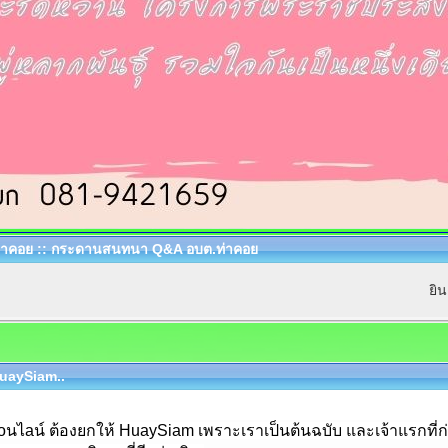
าคอย :: กระดานสนทนา Q&A อบต.ท่าคอย
ยิ
 HuaySiam..
นไaน์ ต้องยกให้ HuaySiam เพราะเราเป็นต้นฉบับ และเจ้าแรกที่ก