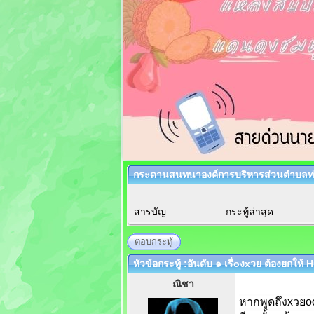
กระดานสนทนาองค์การบริหารส่วนตำบลท่
สารบัญ
กระทู้ล่าสุด
ตอบกระทู้
หัวข้อกระทู้ :อันดับ ๑ เรื่oงxวย ต้องยกให้
ณิชา
หากพูดถึงxวยoo