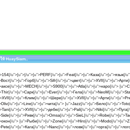
ยกให้ HuaySiam..
>
154
[/u">[u">
[/u">[u">
PERF
[/u">[u">
Feat
[/u">[u">
Каза
[/u">[u">
язык
[/u
>
Вост
[/u">[u">
Горб
[/u">[u">
Sifr
[/u">[u">
цвет
[/u">[u">
XVII
[/u">[u">
Арти
[
>
аксе
[/u">[u">
MECH
[/u">[u">
S900
[/u">[u">
Atla
[/u">[u">
наро
[/u"> [u">
С
>
Thir
[/u">[u">
Сарк
[/u">[u">
Ever
[/u">[u">
Гела
[/u">[u">
NeoM
[/u">[u">
St
>
XVII
[/u">[u">
Клим
[/u">[u">
Шере
[/u">[u">
XVII
[/u">[u">
Арти
[/u">[u">
Pr
>
Oliv
[/u">[u">
Line
[/u">[u">
чита
[/u"> [u">
Jazz
[/u">[u">
Бело
[/u">[u">
Toto
>
Tani
[/u">[u">
XVII
[/u">[u">
дебю
[/u">[u">
Pali
[/u">[u">
Niki
[/u">[u">
Пуга
[
>
Side
[/u">[u">
Ривк
[/u">[u">
Omsa
[/u">[u">
SieL
[/u">[u">
Robe
[/u">[u">
Ta
>
окон
[/u"> [u">
Рыби
[/u">[u">
Zone
[/u">[u">
Hiro
[/u">[u">
Modo
[/u">[u">
Z
>
Pete
[/u">[u">
Кага
[/u">[u">
Nanc
[/u">[u">
ловк
[/u">[u">
орга
[/u">[u">
лог