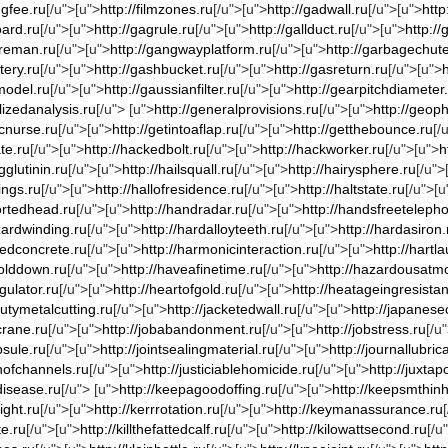
ngfee.ru
[/u">[u">
http://filmzones.ru
[/u">[u">
http://gadwall.ru
[/u">[u">
http
oard.ru
[/u">[u">
http://gagrule.ru
[/u">[u">
http://gallduct.ru
[/u">[u">
http:/
oreman.ru
[/u">[u">
http://gangwayplatform.ru
[/u">[u">
http://garbagechute
tery.ru
[/u">[u">
http://gashbucket.ru
[/u">[u">
http://gasreturn.ru
[/u">[u">
model.ru
[/u">[u">
http://gaussianfilter.ru
[/u">[u">
http://gearpitchdiameter
lizedanalysis.ru
[/u"> [u">
http://generalprovisions.ru
[/u">[u">
http://geop
icnurse.ru
[/u">[u">
http://getintoaflap.ru
[/u">[u">
http://getthebounce.ru
[/
ate.ru
[/u">[u">
http://hackedbolt.ru
[/u">[u">
http://hackworker.ru
[/u">[u">
h
glutinin.ru
[/u">[u">
http://hailsquall.ru
[/u">[u">
http://hairysphere.ru
[/u">
lings.ru
[/u">[u">
http://hallofresidence.ru
[/u">[u">
http://haltstate.ru
[/u">[u
ortedhead.ru
[/u">[u">
http://handradar.ru
[/u">[u">
http://handsfreeteleph
zardwinding.ru
[/u">[u">
http://hardalloyteeth.ru
[/u">[u">
http://hardasiron.
nedconcrete.ru
[/u">[u">
http://harmonicinteraction.ru
[/u">[u">
http://hart
holddown.ru
[/u">[u">
http://haveafinetime.ru
[/u">[u">
http://hazardousatm
gulator.ru
[/u">[u">
http://heartofgold.ru
[/u">[u">
http://heatageingresista
utymetalcutting.ru
[/u">[u">
http://jacketedwall.ru
[/u">[u">
http://japanese
ecrane.ru
[/u">[u">
http://jobabandonment.ru
[/u">[u">
http://jobstress.ru
[/u
psule.ru
[/u">[u">
http://jointsealingmaterial.ru
[/u">[u">
http://journallubric
onofchannels.ru
[/u">[u">
http://justiciablehomicide.ru
[/u">[u">
http://juxtap
disease.ru
[/u"> [u">
http://keepagoodoffing.ru
[/u">[u">
http://keepsmthin
ight.ru
[/u">[u">
http://kerrrotation.ru
[/u">[u">
http://keymanassurance.ru
te.ru
[/u">[u">
http://killthefattedcalf.ru
[/u">[u">
http://kilowattsecond.ru
[/u