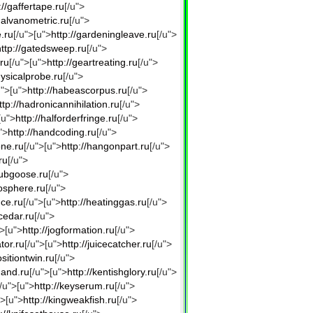
://gaffertape.ru
[/u">
/galvanometric.ru
[/u">
.ru
[/u">[u">
http://gardeningleave.ru
[/u">
http://gatedsweep.ru
[/u">
.ru
[/u">[u">
http://geartreating.ru
[/u">
hysicalprobe.ru
[/u">
u">[u">
http://habeascorpus.ru
[/u">
ttp://hadronicannihilation.ru
[/u">
[u">
http://halforderfringe.ru
[/u">
">
http://handcoding.ru
[/u">
one.ru
[/u">[u">
http://hangonpart.ru
[/u">
ru
[/u">
laubgoose.ru
[/u">
osphere.ru
[/u">
nce.ru
[/u">[u">
http://heatinggas.ru
[/u">
cedar.ru
[/u">
">[u">
http://jogformation.ru
[/u">
ator.ru
[/u">[u">
http://juicecatcher.ru
[/u">
ositiontwin.ru
[/u">
hand.ru
[/u">[u">
http://kentishglory.ru
[/u">
[/u">[u">
http://keyserum.ru
[/u">
">[u">
http://kingweakfish.ru
[/u">