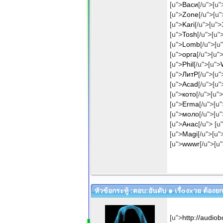
[u">
Васи
[/u">[u"
[u">
Zone
[/u">[u"
[u">
Kari
[/u">[u">
[u">
Tosh
[/u">[u"
[u">
Lomb
[/u">[u
[u">
орга
[/u">[u"
[u">
Phil
[/u">[u">
[u">
ЛитР
[/u">[u"
[u">
Acad
[/u">[u"
[u">
кото
[/u">[u">
[u">
Erma
[/u">[u"
[u">
моло
[/u">[u"
[u">
Анас
[/u"> [u
[u">
Magi
[/u">[u"
[u">
wwwr
[/u">[u
หัวข้อกระทู้ :ตอบ:อันดับ ๑ เรื่oงxวย ต้อง
[u">
http://audio