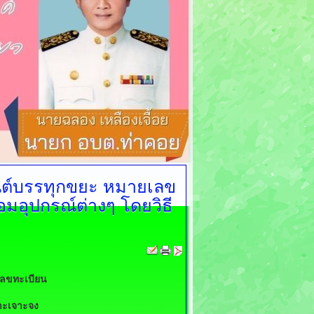
นต์บรรทุกขยะ หมายเลข
มอุปกรณ์ต่างๆ โดยวิธี
เลขทะเบียน
าะเจาะจง