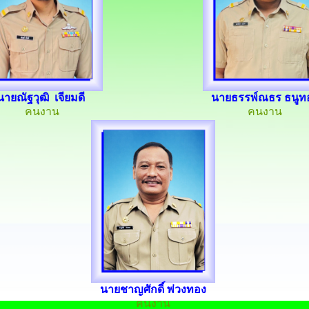
นายณัฐวุฒิ เจียมดี
นายธรรพ์ณธร ธนูท
คนงาน
คนงาน
นายชาญศักดิ์ พ่วงทอง
คนงาน