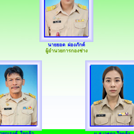
นายยอด ผ่องภักต์
ผู้อำนวยการกองช่าง
ายณรงค์ ใจกล้า
น.ส.เวธกา ใจกล้า