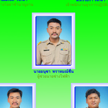
่างโยธาชำนาญงาน
เจ้าพนักงานธุรการปฏิบัต
นายอนุชา พราหมณ์ชื่น
ผู้ช่วยนายช่างไฟฟ้า